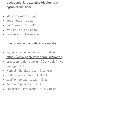
Udogodnienia bezpłatne (dostępne w
ograniczonej ilości):
​
Maty do ćwiczeń / jogi
dodatkowe krzesło
dodatkowa poduszka
wanienka dla dziecka
krzesełko do karmienia
Udogodnienia za dodatkową opłatą:
wypożyczenie roweru - 40 zł / dzień​
https://www.pastelowedomki.pl/rowery
przyczepka do roweru - 50 zł / dzień (wg
dostępności)
Kapsułki do ekspresu – 2 szl /szt
Dodatkowy ręcznik - 30zł kpl
szlafrok do sauny/bali - 15 zł
Wymiana pościeli – 40 zł
Łóżeczko turystyczne – 80 zł / dzień
Doba hotelowa kończy sie o godz. 10:00