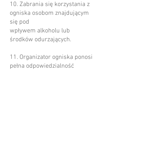
10. Zabrania się korzystania z
ogniska osobom znajdującym
się pod
wpływem alkoholu lub
środków odurzających.
11. Organizator ogniska ponosi
pełna odpowiedzialność
materialną i
prawną za wszelkie szkody
wynikające z nieprzestrzegania
niniejszego
regulaminu.
12. W przypadku realnego
zagrożenia pożarowego należy