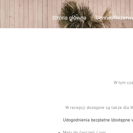
Strona główna
Cennik/Rezerw
W tym cza
W recepcji dostępne są także dla 
Udogodnienia bezpłatne (dostępne w
​
Maty do ćwiczeń / jogi