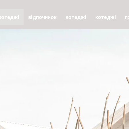
котеджі
відпочинок
котеджі
котеджі
г