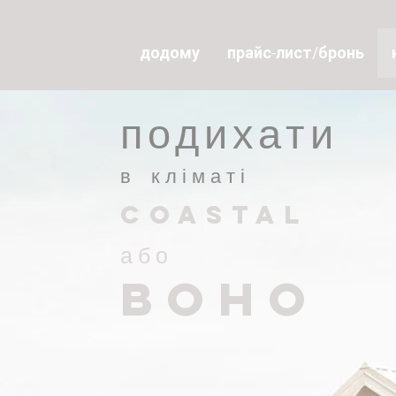
додому
прайс-лист/бронь
подихати
в кліматі
Coastal
або
Boho