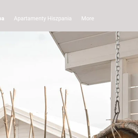
ра
Apartamenty Hiszpania
More